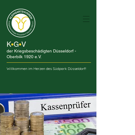
K
G
V
•
•
der Kriegsbeschädigten Düsseldorf -
Oberbilk 1920 e.V.
Willkommen im Herzen des Südpark Düsseldorf!