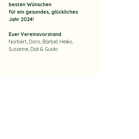
besten Wünschen 
für ein gesundes, glückliches 
Jahr 2024!
Euer Vereinsvorstand
Norbert, Doro, Bärbel, Heiko, 
Susanne, Didi & Guido
Information
Mitglieder
Feiertag
Neujahr
Info vom Vorstand
Veranstaltungen