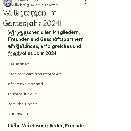
Alle Beiträge
1. Jan. 2024
2 Min. Lesezeit
Willkommen im
Achtung aufgepasst!
Gartenjahr 2024!
Düsseldorf informiert
Wir wünschen allen Mitgliedern, 
Flohmarkt
Freunden und Geschäftspartnern 
Garten ABC
ein gesundes, erfolgreiches und 
friedvolles Jahr 2024!
LGTBQ+
Gesundheit
Der Stadtverband informiert
Info vom Vorstand
Termine für alle
Versicherungen
Datenschutz
Geburtstage
Liebe Vereinsmitglieder, Freunde 