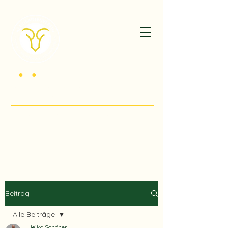
K
G
V
•
•
der Kriegsbeschädigten Düsseldorf -
Oberbilk 1920 e.V.
Willkommen im Herzen des Südpark Düsseldorf!
Beitrag
Alle Beiträge
Heiko Schöner