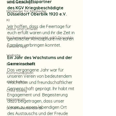
und Geschäftspartner 
Veranstaltungen
des KGV Kriegsbeschädigte 
Mitglieder für Mitglieder
Düsseldorf Oberbilk 1920 e.V.
KI
Wir hoffen, dass die Feiertage für 
Natur und Umwelt
euch erfüllt waren und ihr die Zeit in 
Bücherweihnachtsmarkt, p80 Düsseldo
gemütlicher Atmosphäre mit euren 
Familien verbringen konntet.
Vereins-App
Website
Ein Jahr des Wachstums und der 
Gemeinschaft
Links & Kontakte
Das vergangene Jahr war für 
Kommunikation
unseren Verein von bedeutendem 
child Safety
Wachstum und freundschaftlicher 
Gemeinschaft geprägt. Ihr habt mit 
Child Safety
Engagement und  Begeisterung 
Impressum
dazu beigetragen, dass unser 
Verein zu einem lebendigen Ort 
Sicherheitsstandards
des Austauschs und der Freude 