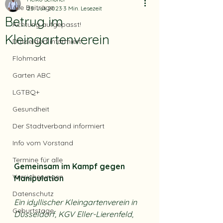
Alle Beiträge
23. Juli 2023
3 Min. Lesezeit
Betrug im
Achtung aufgepasst!
Kleingartenverein
Düsseldorf informiert
Flohmarkt
Garten ABC
LGTBQ+
Gesundheit
Der Stadtverband informiert
Info vom Vorstand
Termine für alle
Gemeinsam im Kampf gegen 
Versicherungen
Manipulation
Datenschutz
Ein idyllischer Kleingartenverein in 
Geburtstage
Düsseldorf, KGV Eller-Lierenfeld, 