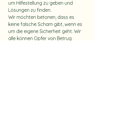
um Hilfestellung zu geben und 
Lösungen zu finden.
Wir möchten betonen, dass es 
keine falsche Scham gibt, wenn es 
um die eigene Sicherheit geht. Wir 
alle können Opfer von Betrug 
werden, aber gemeinsam können 
wir uns besser schützen und für 
eine sichere Gemeinschaft sorgen.
Eure Sicherheit liegt uns am 
Herzen, und deshalb planen wir mit 