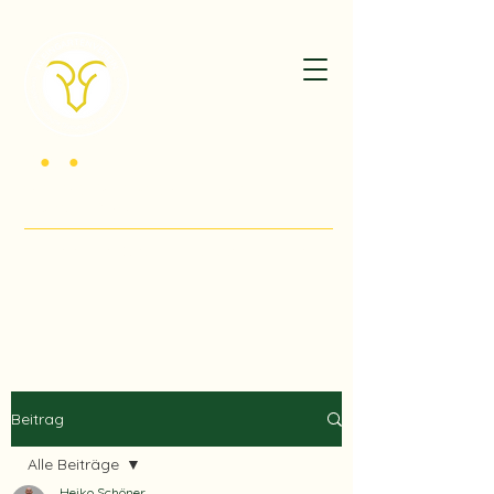
K
G
V
•
•
der Kriegsbeschädigten Düsseldorf -
Oberbilk 1920 e.V.
Willkommen im Herzen des Südpark Düsseldorf!
Beitrag
Alle Beiträge
Heiko Schöner