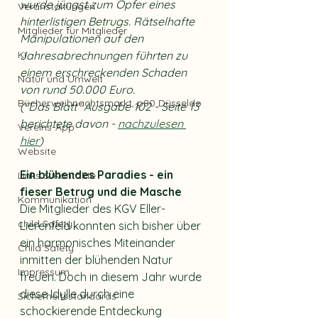
wurde jüngst zum Opfer eines 
Veranstaltungen
hinterlistigen Betrugs. Rätselhafte 
Mitglieder für Mitglieder
Manipulationen auf den 
KI
Jahresabrechnungen führten zu 
einem erschreckenden Schaden 
Natur und Umwelt
von rund 50.000 Euro. 
Bücherweihnachtsmarkt, p80 Düsseldo
("Das Blatt“ Ausgabe 102 - Seite 13 
berichtete davon - 
nachzulesen 
Vereins-App
hier
)
Website
Ein blühendes Paradies - ein 
Links & Kontakte
fieser Betrug und die Masche
Kommunikation
Die Mitglieder des KGV Eller-
child Safety
Lierenfeld konnten sich bisher über 
ein harmonisches Miteinander 
Child Safety
inmitten der blühenden Natur 
Impressum
freuen. Doch in diesem Jahr wurde 
diese Idylle durch eine 
Sicherheitsstandards
schockierende Entdeckung 