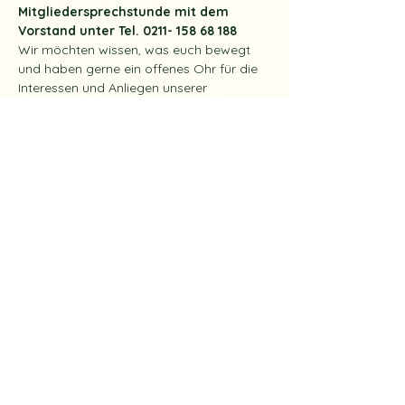
Mitgliedersprechstunde mit dem 
Vorstand unter Tel. 0211- 158 68 188
Wir möchten wissen, was euch bewegt 
und haben gerne ein offenes Ohr für die 
Interessen und Anliegen unserer 
Gärtner*innen. Gestaltet das Vereinsleben 
aktiv mit und profitiert von dieser ganz 
besonderen Wertschätzung.
Folgende Dinge sind zu beachten:
Telefonsprechstunde - kein Ortstermin
wir beantworten Fragen zu Vertrag, 
Gartenpflege und Genehmigung
Vereinbarung von Begehungen und 
Ortsterminen
Mehr anzeigen
Diese Veranstaltung teilen