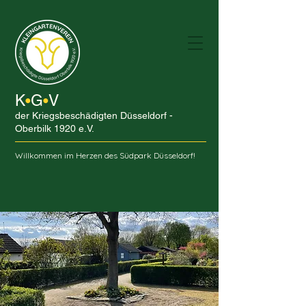
K
G
V
•
•
der Kriegsbeschädigten Düsseldorf -
Oberbilk 1920 e.V.
Willkommen im Herzen des Südpark Düsseldorf!