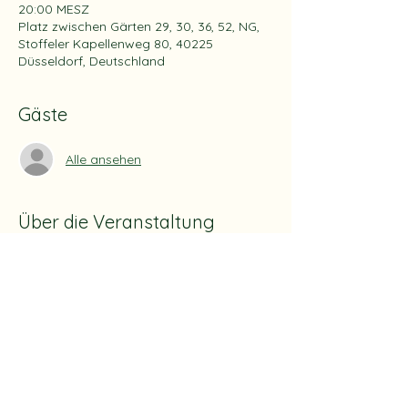
20:00 MESZ
Platz zwischen Gärten 29, 30, 36, 52, NG,
Stoffeler Kapellenweg 80, 40225
Düsseldorf, Deutschland
Gäste
Alle ansehen
Über die Veranstaltung
Die Betreuung/Patenschaft dieses 
Bereiches erfolgt für 2 Monate
Es werden pro Monat 3 Pflichtstunden 
angerechnet/vergütet.
Nach Abschluss der Tätigkeit sind die 
Einsatzstunden direkt per Formular in der 
App oder Homepage an Heiko senden.
Erst nach Eingang der Meldung erfolgt 