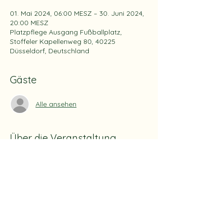
01. Mai 2024, 06:00 MESZ – 30. Juni 2024,
20:00 MESZ
Platzpflege Ausgang Fußballplatz,
Stoffeler Kapellenweg 80, 40225
Düsseldorf, Deutschland
Gäste
Alle ansehen
Über die Veranstaltung
Die Betreuung/Patenschaft dieses 
Bereiches erfolgt für 2 Monate
Es werden pro Monat 3 Pflichtstunden 
angerechnet/vergütet.
Nach Abschluss jeder Tätigkeit sind die 
Einsatzstunden direkt per Formular in der 
App oder Homepage an Heiko senden.