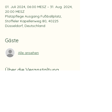
01. Juli 2024, 06:00 MESZ – 31. Aug. 2024,
20:00 MESZ
Platzpflege Ausgang Fußballplatz,
Stoffeler Kapellenweg 80, 40225
Düsseldorf, Deutschland
Gäste
Alle ansehen
Über die Veranstaltung
Die Betreuung/Patenschaft dieses 
Bereiches erfolgt für 2 Monate
Es werden pro Monat 3 Pflichtstunden 
angerechnet/vergütet.
Nach Abschluss jeder Tätigkeit sind die 
Einsatzstunden direkt per Formular in der 
App oder Homepage an Heiko senden.