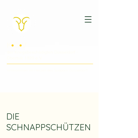
K
G
V
•
•
der Kriegsbeschädigten Düsseldorf -
Oberbilk 1920 e.V.
Willkommen im Herzen des Südpark Düsseldorf!
DIE
SCHNAPPSCHÜTZEN