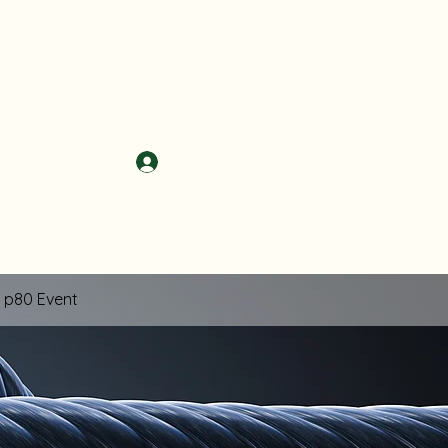
Mitglieder- Login
p80 Event