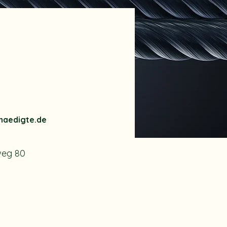
haedigte.de
weg 80