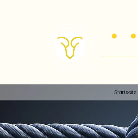
K
G
•
•
der Kriegsbe
Willkommen 
Startseite