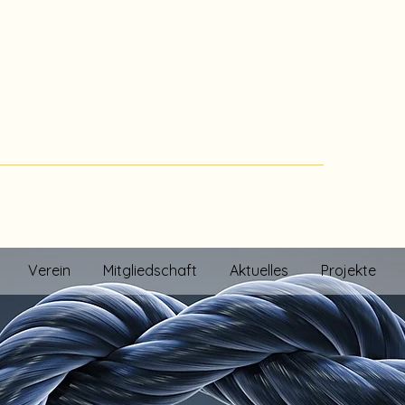
V
schädigten Düsseldorf - Oberbilk 1920 e.V.
im Herzen des Südpark Düsseldorf!
Verein
Mitgliedschaft
Aktuelles
Projekte