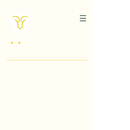
K
G
V
•
•
der Kriegsbeschädigten Düsseldorf -
Oberbilk 1920 e.V.
Willkommen im Herzen des Südpark Düsseldorf!