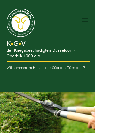
K
G
V
•
•
der Kriegsbeschädigten Düsseldorf -
Oberbilk 1920 e.V.
Willkommen im Herzen des Südpark Düsseldorf!