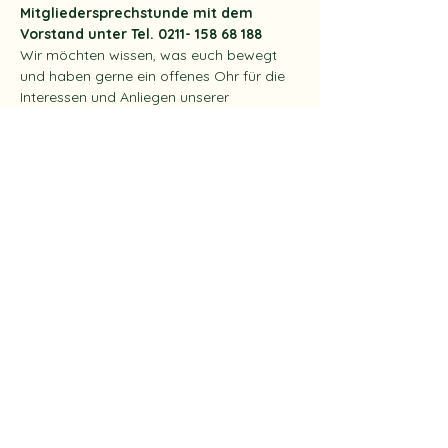
Mitgliedersprechstunde mit dem 
Vorstand unter Tel. 0211- 158 68 188
Wir möchten wissen, was euch bewegt 
und haben gerne ein offenes Ohr für die 
Interessen und Anliegen unserer 
Gärtner*innen. Gestaltet das Vereinsleben 
aktiv mit und profitiert von dieser ganz 
besonderen Wertschätzung.
Folgende Dinge sind zu beachten:
Telefonsprechstunde - kein Ortstermin
wir beantworten Fragen zu Vertrag, 
Gartenpflege und Genehmigung
Vereinbarung von Begehungen und 
Ortsterminen
Mehr anzeigen
Diese Veranstaltung teilen