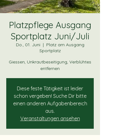
Platzpflege Ausgang
Sportplatz Juni/Juli
Do., 01. Juni
  |  
Platz am Ausgang
Sportplatz
Giessen, Unkrautbeseitigung, Verblühtes
entfernen
Diese feste Tätigkeit ist leider
schon vergeben! Suche Dir bitte
einen anderen Aufgabenbereich
aus.
Veranstaltungen ansehen