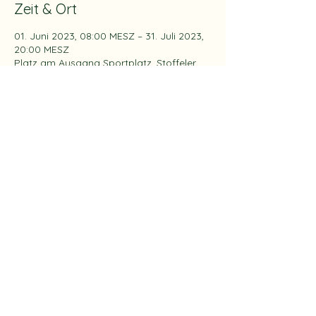
Zeit & Ort
01. Juni 2023, 08:00 MESZ – 31. Juli 2023,
20:00 MESZ
Platz am Ausgang Sportplatz, Stoffeler
Kapellenweg 80, 40225 Düsseldorf,
Deutschland
Gäste
Alle ansehen
Diese Veranstaltung teilen