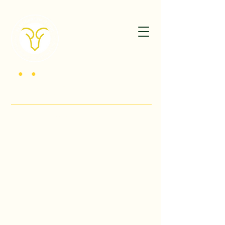
K
G
V
•
•
der Kriegsbeschädigten Düsseldorf -
Oberbilk 1920 e.V.
Willkommen im Herzen des Südpark Düsseldorf!