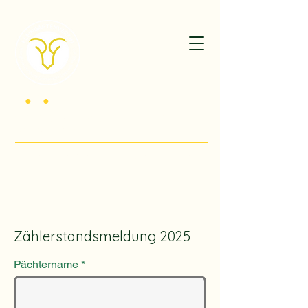
K
G
V
•
•
der Kriegsbeschädigten Düsseldorf -
Oberbilk 1920 e.V.
Willkommen im Herzen des Südpark Düsseldorf!
Zählerstandsmeldung 2025
Pächtername